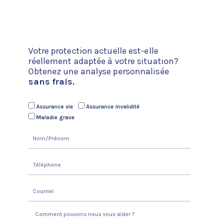
Votre protection actuelle est-elle
réellement adaptée à votre situation?
Obtenez une analyse personnalisée
sans frais.
Quel
Assurance vie
Assurance invalidité
produit
Maladie grave
vous
Full
intéresse
Name
Phone
Email
Parlez